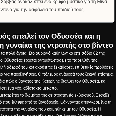
Σάββας ανακαλύπτει ένα κρυφό μυστικό για τη Μίνα
έντονα για την ασφάλεια του παιδιού τους.
ός απειλεί τον Οδυσσέα και η
η γυναίκα της ντροπής στο βίντεο
 τα πολύ άγρια! Στο αυριανό καθηλωτικό επεισόδιο 82 της
, ο Οδυσσέας έρχεται αντιμέτωπος με το παρελθόν της
αλή αδερφό του και ακούει τις ξεκάθαρες, επιθετικές προθέσεις
ια για παρεξηγήσεις. Ο πόλεμος ανάμεσά τους ξεκινά επίσημα.
όδια πώς
ο θάνατος της Κατερίνης διαλύει τον Οδυσσέα
, και
ίσει ένα νέο, αδίστακτο μέτωπο.
ετατρέπει το δωμάτιό της σε στρατηγείο εκβιασμού. Ξεσκίζει
κό που έκλεψε από το ξενοδοχείο, ψάχνοντας απεγνωσμένα τη
υτότητα της γυναίκας που κοιμήθηκε με τον Οδυσσέα.
Η