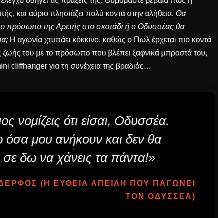
 έλεγχο
οδηγεί τις πράξεις της. Θυμόμαστε βέβαια πώς
η
οπής
, και αύριο πλησιάζει πολύ κοντά στην αλήθεια.
Θα
 το πρόσωπο της Αρετής στο σκοτάδι ή ο Οδυσσέας θα
ια;
Η αγωνία χτυπάει κόκκινο, καθώς ο Πωλ έρχεται πιο κοντά
ης ζωής του με το πρόσωπο που βλέπει ξαφνικά μπροστά του,
ni cliffhanger για τη συνέχεια της βραδιάς…
ιος νομίζεις ότι είσαι, Οδυσσέα.
 όσα μου ανήκουν και δεν θα
σε δω να χάνεις τα πάντα!»
ΕΡΦΟΣ (Η ΕΥΘΕΊΑ ΑΠΕΙΛΉ ΠΟΥ ΠΑΓΏΝΕΙ
ΤΟΝ ΟΔΥΣΣΈΑ)