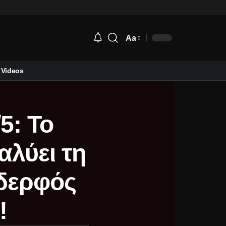
Aa
Videos
5: Το
αλύει τη
αδερφός
!