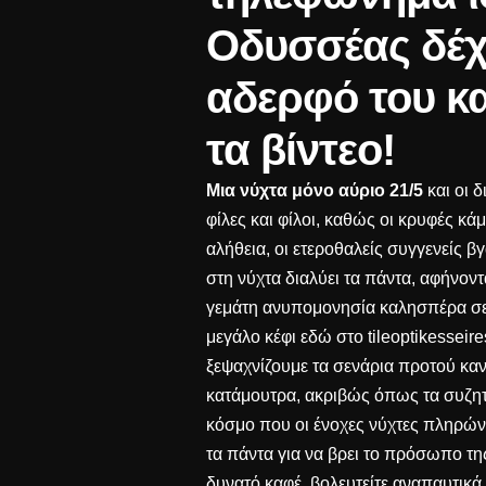
Οδυσσέας δέχ
αδερφό του κα
τα βίντεο!
Μια νύχτα μόνο αύριο 21/5
και οι 
φίλες και φίλοι, καθώς οι κρυφές κ
αλήθεια, οι ετεροθαλείς συγγενείς β
στη νύχτα διαλύει τα πάντα, αφήνοντ
γεμάτη ανυπομονησία καλησπέρα σε 
μεγάλο κέφι εδώ στο tileoptikesseir
ξεψαχνίζουμε τα σενάρια προτού καν
κατάμουτρα, ακριβώς όπως τα συζητά
κόσμο που οι ένοχες νύχτες πληρώνο
τα πάντα για να βρει το πρόσωπο τη
δυνατό καφέ, βολευτείτε αναπαυτικά