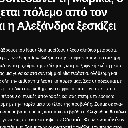
εται πόλεμο από τον
ι η Αλεξάνδρα ξεσκίζει
διάδρομοι του Ναυπλίου μυρίζουν πλέον αληθινό μπαρούτι,
άμερες των δωματίων βγάζουν στην επιφάνεια την πιο σκληρή
γάζουν τα μαχαίρια της εκδίκησης και μια ξαφνική κλήση μέσα
ας μια γυναίκα στα συντρίμμια! Μια τεράστια, ολόθερμη και
όλη την απίθανη τηλεοπτική παρέα μας. Σας υποδέχομαι με
es.gr, το δικό σας καθημερινό ψηφιακό καταφύγιο, εκεί που
 πέσουν οι τελικές υπογραφές και σας πετάμε τα spoilers
με με την παρέα μετά το τέλος της προβολής. Ζούμε σε έναν
νται με βαρύ τίμημα, και αύριο το βράδυ η Αλεξάνδρα θα κάνει
ς γυναίκας που κατέστρεψε τον Οδυσσέα. Φτιάξτε λοιπόν έναν
 και πάμε να δούμε πώς οι ανατροπές τινάζουν τα πάντα στον