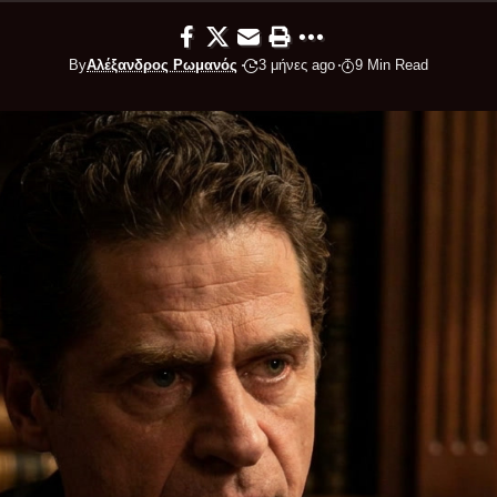
By
Αλέξανδρος Ρωμανός
3 μήνες ago
9 Min Read