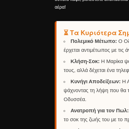
αέρα!
⏳ Τα Κυριότερα Σημ
Πολεμικό Μέτωπο:
Ο Οδ
έρχεται αντιμέτωπος με τις 
Κλήση-Σοκ:
Η Μαρίκα ψά
τους, αλλά δέχεται ένα τηλε
Κυνήγι Αποδείξεων:
Η Α
ψάχνοντας τη λήψη που θα τ
Οδυσσέα.
Ανατροπή για τον Πωλ:
το σοκ της ζωής του με το 