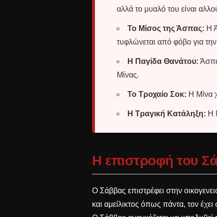
αλλά το μυαλό του είναι αλλο
Το Μίσος της Άσπας:
Η Ά
τυφλώνεται από φόβο για την
Η Παγίδα Θανάτου:
Άσπα
Μίνας.
Το Τροχαίο Σοκ:
Η Μίνα χ
Η Τραγική Κατάληξη:
Η Μ
Η επιστροφή του Σά
Ο Σάββας επιστρέφει στην οικογενει
και αμείλικτος όπως πάντα, τον έχε