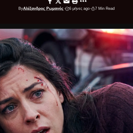
By
Αλέξανδρος Ρωμανός
6 μήνες ago
7 Min Read