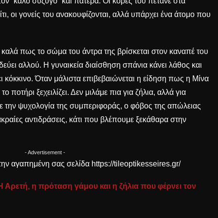
ον “καλό σύζυγο” και πατέρα. Οι κόρες του πετάνε στα
ι, οι γονείς του ανακουφίζονται, αλλά υπάρχει ένα άτομο που
 καλά πως το σώμα του άντρα της βρίσκεται στον καναπέ του
δεύει αλλού. Η γυναικεία διαίσθηση σπάνια κάνει λάθος και
 κόκκινο. Όταν μάλιστα επιβεβαιώνεται η είδηση πως η Μίνα
ο ποτήρι ξεχειλίζει. Δεν μιλάμε πια για ζήλια, αλλά για
ε την
ψυχολογία της συμπεριφοράς
, ο φόβος της απώλειας
κραίες αντιδράσεις, κάτι που βλέπουμε ξεκάθαρα στην
- Advertisement -
ην αγαπημένη σας σελίδα
https://tileoptikesseires.gr/
Η Αρετή, η πρόταση γάμου και η ζήλια που φέρνει τον