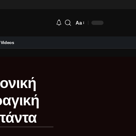
Aa
Videos
φονική
ραγική
πάντα