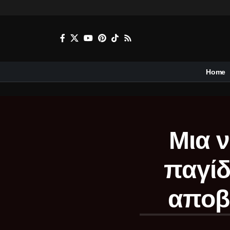
Home
Μια ν
παγίδ
αποβ