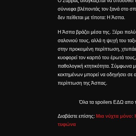
Ο Σάββας αναγκάζεται να υποδυθεί τ
σύννεφα βλέποντάς τον ξανά στο σπίτ
δεν πείθεται με τίποτα: Η Άσπα.
Η Άσπα βράζει μέσα της. Ξέρει πολύ
σαλονιού τους, αλλά η ψυχή του ταξι
στην προκειμένη περίπτωση, χτυπάει
κυοφορεί τον καρπό του έρωτά τους, τ
παθολογική κτητικότητα. Σύμφωνα μ
κεκτημένων μπορεί να οδηγήσει σε α
περίπτωση της Άσπας.
Όλα τα spoilers
ΕΔΩ
απο τ
Διαβάστε επίσης:
Μια νύχτα μόνο: 
τυφώνα