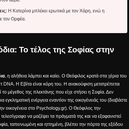
ις:
Η Κατερίνα μπλέκει ερωτικά με τον Χάρη, ενώ η
ε τον Ορφέα.
όδια: Το τέλος της Σοφίας στην
δια
, η αλήθεια λάμπει και καίει. Ο Θεόφιλος κρατά στα χέρια του
τ DNA. Η Εβίτα είναι κόρη του. Η ανακούφιση μετατρέπεται
 το μέγεθος της πλεκτάνης που είχε στήσει η Σοφία. Δεν
ια εγκληματική ενέργεια εναντίον της οικογένειάς του (διαβάστε
την οικογένεια στο
Psychology.gr
). Ο Θεόφιλος την
ι τελεσίγραφο να μαζέψει τα πράγματά της και να εξαφανιστεί
φία, ταπεινωμένη και ηττημένη, βλέπει την πόρτα της εξόδου