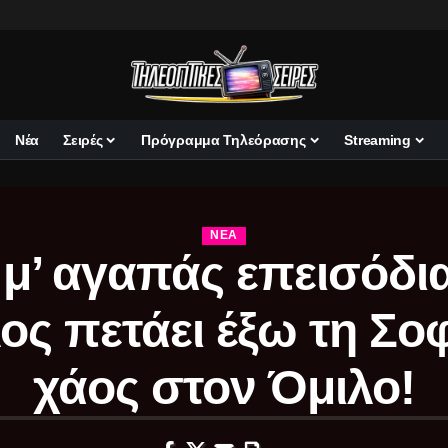
Νέα
Σειρές
Πρόγραμμα Τηλεόρασης
Streaming
ΝΈΑ
μ’ αγαπάς επεισόδι
ος πετάει έξω τη Σοφ
χάος στον Όμιλο!