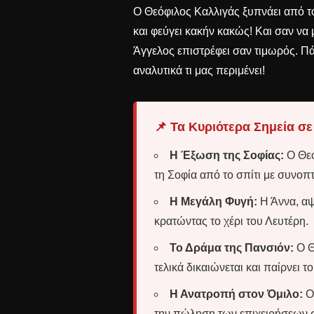
Ο Θεόφιλος Καλλιγάς ξυπνάει από το
και φεύγει κακήν κακώς! Και σαν να 
Άγγελος επιστρέφει σαν τιμωρός. Πά
αναλυτικά τι μας περιμένει!
📌 Τα Κυριότερα Σημεία σε
Η Έξωση της Σοφίας:
Ο Θεό
τη Σοφία από το σπίτι με συνοπτ
Η Μεγάλη Φυγή:
Η Άννα, αψ
κρατώντας το χέρι του Λευτέρη.
Το Δράμα της Πανσιόν:
Ο Θ
τελικά δικαιώνεται και παίρνει τ
Η Ανατροπή στον Όμιλο:
Ο 
την πώληση των επιχειρήσεων σ