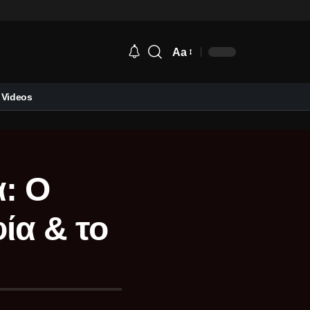
Aa
Videos
α: Ο
ία & το