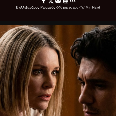
By
Αλέξανδρος Ρωμανός
6 μήνες ago
7 Min Read