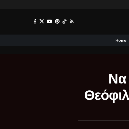
Home
Να 
Θεόφιλ