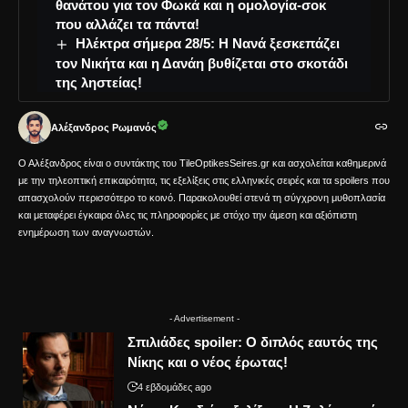
θανάτου για τον Φωκά και η ομολογία-σοκ
που αλλάζει τα πάντα!
Ηλέκτρα σήμερα 28/5: Η Νανά ξεσκεπάζει
τον Νικήτα και η Δανάη βυθίζεται στο σκοτάδι
της ληστείας!
Αλέξανδρος Ρωμανός
Ο Αλέξανδρος είναι ο συντάκτης του TileOptikesSeires.gr και ασχολείται καθημερινά
με την τηλεοπτική επικαιρότητα, τις εξελίξεις στις ελληνικές σειρές και τα spoilers που
απασχολούν περισσότερο το κοινό. Παρακολουθεί στενά τη σύγχρονη μυθοπλασία
και μεταφέρει έγκαιρα όλες τις πληροφορίες με στόχο την άμεση και αξιόπιστη
ενημέρωση των αναγνωστών.
- Advertisement -
Σπιλιάδες spoiler: Ο διπλός εαυτός της
Νίκης και ο νέος έρωτας!
4 εβδομάδες ago