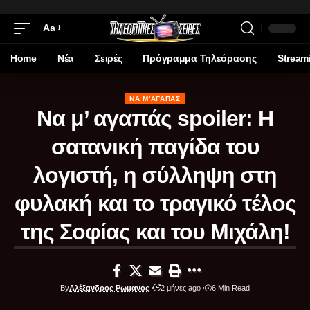
Aa
Home
Νέα
Σειρές
Πρόγραμμα Τηλεόρασης
Stream
ΝΑ Μ'ΑΓΑΠΆΣ
Να μ’ αγαπάς spoiler: Η
σατανική παγίδα του
λογιστή, η σύλληψη στη
φυλακή και το τραγικό τέλος
της Σοφίας και του Μιχάλη!
By
Αλέξανδρος Ρωμανός
2 μήνες ago
6 Min Read