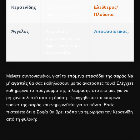
Κερσενίδης
Τους εξαπατά και
Ελεύθερος/
κλέβει τα χρήματα.
Πλούσιος.
Άγγελος
Ακυρώνει τη
Αποφασιστικός.
συμφωνία και τους
αφήνει να πέσουν
στην παγίδα.
Μείνετε συντονισμένοι, γιατί τα επόμενα επεισόδια της σειράς
Να
μ’ αγαπάς
θα σας καθηλώσουν με τις ανατροπές τους! Ελέγχετε
καθημερινά το
πρόγραμμα της τηλεόρασης
στο site μας για να
μη χάνετε λεπτό από τη δράση. Περιηγηθείτε στα
επόμενα
spoiler της σειράς
και ενημερωθείτε για τα πάντα. Εσείς
πιστεύετε ότι η Σοφία θα βρει τρόπο να τιμωρήσει τον Κερσενίδη
από τη φυλακή;