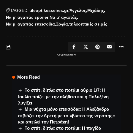
TAGGED:
tileoptikesseires.gr
Άγγελος
Μιχάλης
Να μ' αγαπάς spoiler
Να μ’ αγαπάς
Να μ’ αγαπάς επεισοδια
Σοφία
τηλεοπτικές σειρές
- Advertisement -
More Read
Το σπίτι δίπλα στο ποτάμι αύριο 1/7: Η
Ιουλία παίζει με την αλήθεια και η Πολυξένη
λυγίζει
Μια νύχτα μόνο επεισόδια: Η Αλεξάνδρα
εκβιάζει την Αρετή με το «βίντεο της ντροπής»
και απειλεί τον Πετράκη!
Το σπίτι δίπλα στο ποτάμι: Η παγίδα