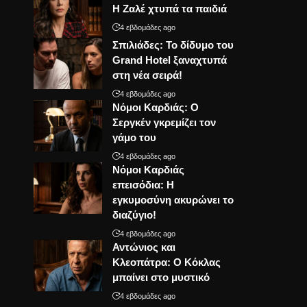
Η Ζαλέ χτυπά τα παιδιά
4 εβδομάδες ago
Σπιλιάδες: Το δίδυμο του
Grand Hotel ξαναχτυπά
στη νέα σειρά!
4 εβδομάδες ago
Νόμοι Καρδιάς: Ο
Σεργκέν γκρεμίζει τον
γάμο του
4 εβδομάδες ago
Νόμοι Καρδιάς
επεισόδια: Η
εγκυμοσύνη ακυρώνει το
διαζύγιο!
4 εβδομάδες ago
Αντώνιος και
Κλεοπάτρα: Ο Κόκλας
μπαίνει στο μυστικό
4 εβδομάδες ago