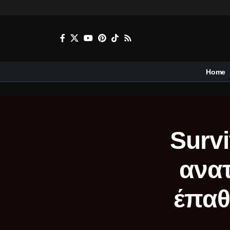
Home
Survi
ανατ
έπαθ