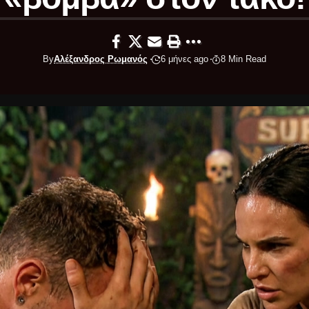
By
Αλέξανδρος Ρωμανός
6 μήνες ago
8 Min Read