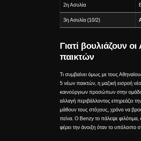
2η Ασυλία
3η Ασυλία (10/2)
Γιατί βουλιάζουν ο
παικτών
Τι συμβαίνει όμως με τους Αθηναίου
5 νέων παικτών
, η μαζική εισροή νέ
καινούργιων προσώπων στην ομάδα 
αλλαγή περιβάλλοντος επηρεάζει τ
μάθουν τους στόχους, χρόνο να βρου
πείνα. Ο Benzy το πάλεψε φιλότιμα,
φέρει την άνοιξη όταν το υπόλοιπο 