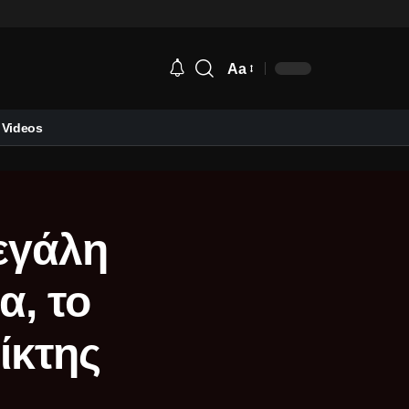
Aa
Videos
μεγάλη
α, το
ίκτης