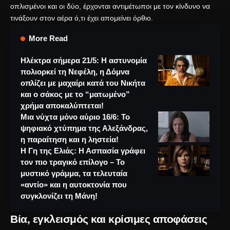
οπλισμένοι και οι δύο, έρχονται αντιμέτωποι με τον κίνδυνο να
τινάξουν στον αέρα ό,τι έχει απομείνει όρθιο.
More Read
Ηλέκτρα σήμερα 21/5: Η αστυνομία
πολιορκεί τη Νεφέλη, η Δόμνα
οπλίζει με μαχαίρι κατά του Νικήτα
και ο σάκος με το “ματωμένο”
χρήμα αποκαλύπτεται!
Μια νύχτα μόνο αύριο 16/6: Το
ψηφιακό χτύπημα της Αλεξάνδρας,
η παραίτηση και η ληστεία!
Η Γη της Ελιάς: Η Ασπασία γράφει
τον πιο τραγικό επίλογο – Το
μυστικό γράμμα, τα τελευταία
«αντίο» και η αυτοκτονία που
συγκλονίζει τη Μάνη!
Βία, εγκλεισμός και κρίσιμες αποφάσεις