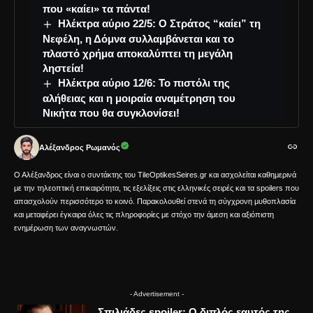
που «καίει» τα πάντα!
Ηλέκτρα αύριο 22/5: Ο Στράτος “καίει” τη
Νεφέλη, η Δόμνα συλλαμβάνεται και το
πλαστό χρήμα αποκαλύπτει τη μεγάλη
ληστεία!
Ηλέκτρα αύριο 12/6: Το πιστόλι της
αλήθειας και η μοιραία αναμέτρηση του
Νικήτα που θα συγκλονίσει!
Αλέξανδρος Ρωμανός
Ο Αλέξανδρος είναι ο συντάκτης του TileOptikesSeires.gr και ασχολείται καθημερινά
με την τηλεοπτική επικαιρότητα, τις εξελίξεις στις ελληνικές σειρές και τα spoilers που
απασχολούν περισσότερο το κοινό. Παρακολουθεί στενά τη σύγχρονη μυθοπλασία
και μεταφέρει έγκαιρα όλες τις πληροφορίες με στόχο την άμεση και αξιόπιστη
ενημέρωση των αναγνωστών.
- Advertisement -
Σπιλιάδες spoiler: Ο διπλός εαυτός της