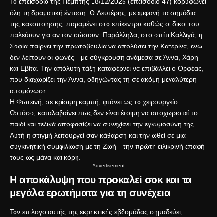
Το επεισόδιο της Πέμπτης 18/12/2025 (επεισόδιο 47) κορυφώνει
όλη τη δραματική ένταση. O Λευτέρης, με εμφανή τα σημάδια
της κακοποίησης, παραμένει στο επίκεντρο καθώς οι δικοί του
παλεύουν για αν τον σώσουν. Παράλληλα, στο σπίτι Καλλιγά, η
Σοφία παίρνει την πρωτοβουλία να απολύσει την Κατερίνα, ενώ
δεν λείπουν οι φωνές—με σύγκρουση ανάμεσα σε Άννα, Χάρη
και Εβίτα. Την απόλυτη τάξη καταφέρνει να επιβάλλει ο Ορφέας,
που διαχωρίζει την Άννα, οδηγώντας τη σε ακόμη μεγαλύτερη
απομόνωση.
Η Φωτεινή, σε κρίσιμη καμπή, φτάνει ως το χειρουργείο.
Ωστόσο, καταλαβαίνει πως δεν είναι έτοιμη να αποχωριστεί το
παιδί και τελικά αποφασίζει να συνεχίσει την εγκυμοσύνη της.
Αυτή η στιγμή λειτουργεί σαν κάθαρση και την ωθεί σε μια
συγκινητική συμφιλίωση με τη Ζωή—την πρώτη ειλικρινή επαφή
τους ως μάνα και κόρη.
- Advertisement -
Η αποκάλυψη που προκαλεί σοκ και τα
μεγάλα ερωτήματα για τη συνέχεια
Τον επίλογο αυτής της εκρηκτικής εβδομάδας σημαδεύει,