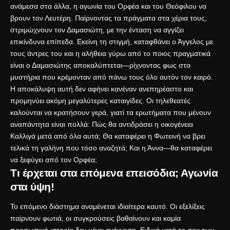
ανάμεσα στα άλλα, η αγωνία του Ορφέα και του Θεόφιλου να
βρουν τον Λευτέρη. Παίρνοντας τα πράγματα στα χέρια τους,
στριμώχνουν τον Δαμασιώτη, με την ένταση να αγγίζει
επικίνδυνα επίπεδα. Εκείνη τη στιγμή, καταφθάνει ο Άγγελος με
τους άντρες του και η αλήθεια γύρω από το ποιος πραγματικά
είναι ο Δαμασιώτης αποκαλύπτεται—ρίχνοντας φως στα
μυστήρια που κρέμονταν από πάνω τους όλο αυτόν τον καιρό.
Η αποκάλυψη αυτή δεν αφήνει κανέναν ανεπηρέαστο και
προμηνύει ακόμη μεγαλύτερες καταιγίδες. Οι τηλεθεατές
καλούνται να κρατήσουν γερά, γιατί τα ερωτήματα που μένουν
αναπάντητα είναι πολλά: Πώς θα αντιδράσει η οικογένεια
Καλλιγά μετά από όλα αυτά; Θα καταφέρει η Φωτεινή να βρει
τελικά τη γαλήνη που τόσο αναζητά; Και η Άννα—θα καταφέρει
να ξεφύγει από τον Ορφέα;
Τι έρχεται στα επόμενα επεισόδια; Αγωνία
στα ύψη!
Το επόμενο διάστημα αναμένεται ιδιαίτερα καυτό. Οι εξελίξεις
παίρνουν φωτιά, οι συγκρούσεις βαθαίνουν και καμία