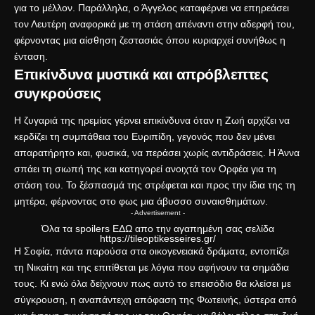
για το μέλλον. Παράλληλα, ο Άγγελος καταφέρνει να επηρεάσει
τον Λευτέρη αναφορικά με τη στάση απέναντι στην αδερφή του,
φέρνοντας μια αίσθηση ζεστασιάς όπου κυριαρχεί συνήθως η
ένταση.
Επικίνδυνα μυστικά και απρόβλεπτες
συγκρούσεις
Η ζυγαριά της ηρεμίας γέρνει επικίνδυνα όταν η Ζωή αρχίζει να
κερδίζει τη συμπάθεια του Ευριπίδη, γεγονός που δεν μένει
απαρατήρητο και, φυσικά, να περάσει χωρίς αντιδράσεις. Η Άννα
σπάει τη σιωπή της και κατηγορεί ανοιχτά τον Ορφέα για τη
στάση του. Το ξέσπασμά της στρέφεται και προς την ίδια της τη
μητέρα, φέρνοντας στο φως μια άβυσσο συναισθημάτων.
- Advertisement -
Όλα τα spoilers
ΕΔΩ
απο την αγαπημένη σας σελίδα
https://tileoptikesseires.gr/
Η Σοφία, πάντα παρούσα στα οικογενειακά δράματα, εντοπίζει
τη Νικαίτη και της επιτίθεται με λόγια που αφήνουν τα σημάδια
τους. Κι ενώ όλα δείχνουν πως αυτό το επεισόδιο θα κλείσει με
σύγκρουση, η αναπάντεχη απόφαση της Φωτεινής, ύστερα από