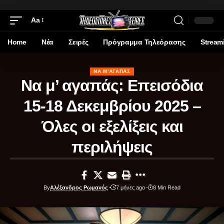
Aa
Home
Νέα
Σειρές
Πρόγραμμα Τηλεόρασης
Stream
ΝΑ Μ'ΑΓΑΠΆΣ
Να μ’ αγαπάς: Επεισόδια
15-18 Δεκεμβρίου 2025 –
Όλες οι εξελίξεις και
περιλήψεις
By
Αλέξανδρος Ρωμανός
7 μήνες ago
8 Min Read