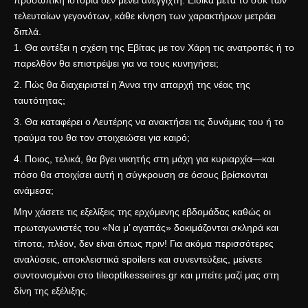
προσωπική ιστορία δεν μένει ανέγγιχτη. Ειδικά μετά το σοκ των
τελευταίων γεγονότων, κάθε κίνηση των χαρακτήρων μετράει
διπλά.
Θα αντέξει η σχέση της Εβίτας με τον Χάρη τις ανατροπές ή το
παρελθόν θα επιστρέψει για να τους κυνηγήσει;
Πώς θα διαχειριστεί η Άννα την απαρχή της νέας της
ταυτότητας;
Θα καταφέρει ο Λευτέρης να ανακτήσει τις δυνάμεις του ή το
τραύμα του θα τον στοιχειώσει για καιρό;
Ποιος, τελικά, θα βγει νικητής στη μάχη για κυριαρχία—και
πόσο θα στοιχίσει αυτή η σύγκρουση σε όσους βρίσκονται
ανάμεσα;
Μην χάσετε τις εξελίξεις της ερχόμενης εβδομάδας καθώς οι
πρωταγωνιστές του «Να μ’ αγαπάς» δοκιμάζονται σκληρά και
τίποτα, πλέον, δεν είναι όπως πριν! Για ακόμα περισσότερες
αναλύσεις, αποκλειστικά spoilers και συνεντεύξεις, μείνετε
συντονισμένοι στο
tileoptikesseires.gr
και μπείτε μαζί μας στη
δίνη της εξέλιξης.