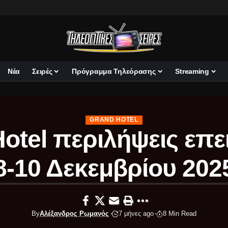
Νέα
Σειρές
Πρόγραμμα Τηλεόρασης
Streaming
GRAND HOTEL
otel περιλήψεις επ
8-10 Δεκεμβρίου 202
By
Αλέξανδρος Ρωμανός
7 μήνες ago
8 Min Read