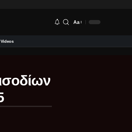
Aa
Videos
εισοδίων
5