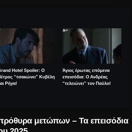
rand Hotel Spoiler: Ο
Άγιος έρωτας επόμενα
Πέτρος “τσακώνει” Κυβέλη
επεισόδια: Ο Ανδρέας
αι Ρήγα!
“τελειώνει” τον Παύλο!
 πρόθυρα μετώπων – Τα επεισόδια
ου 2025