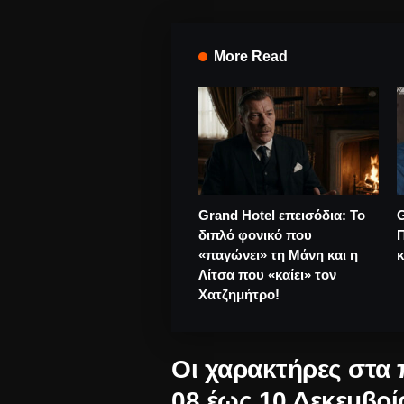
More Read
Grand Hotel επεισόδια: Το
G
διπλό φονικό που
«παγώνει» τη Μάνη και η
κ
Λίτσα που «καίει» τον
Χατζημήτρο!
Οι χαρακτήρες στα
08 έως 10 Δεκεμβρί